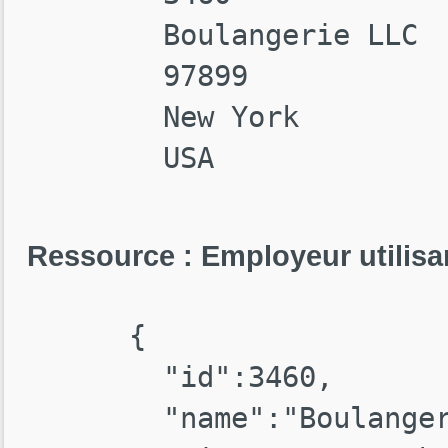
        Boulangerie LLC

        97899

        New York

        USA

Ressource : Employeur utilisa
      {

        "id":3460,

        "name":"Boulangerie LLC",
