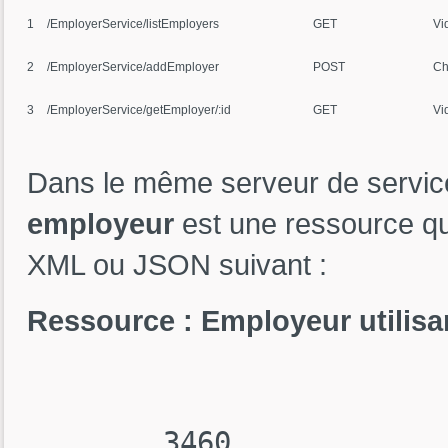
1
/EmployerService/listEmployers
GET
Vi
2
/EmployerService/addEmployer
POST
Ch
3
/EmployerService/getEmployer/:id
GET
Vi
Dans le même serveur de servic
employeur
est une ressource qui
XML ou JSON suivant :
Ressource : Employeur utilisa
        3460
