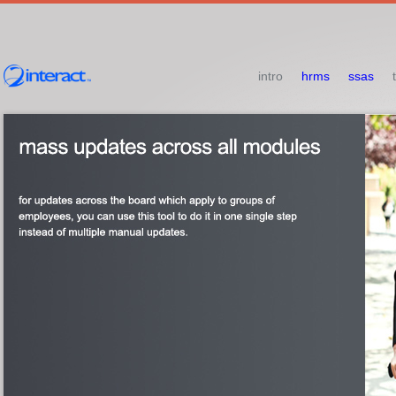
intro
hrms
ssas