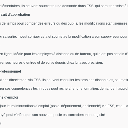
pplémentaires, ils peuvent soumettre une demande dans ESS, qui sera transmise à 
rcuit d’approbation
 de temps pour corriger des erreurs ou des oublis, les modifications étant soumises
sa sortie, il peut corriger cela et soumettre la modification à son superviseur pour 
e
en ligne, idéale pour les employés à distance ou de bureau, qui n’ont pas besoin d
rer ses heures d’entrée et de sortie depuis chez lui avec précision.
rofessionnel
tions directement via ESS. Ils peuvent consulter les sessions disponibles, soumettr
er ses compétences techniques peut rechercher une formation, demander l’approbat
ons d’emploi
jour leurs informations d’emploi (poste, département, ancienneté) via ESS, ce qui 
yé peut vérifier que son nouveau poste est correctement enregistré.
H