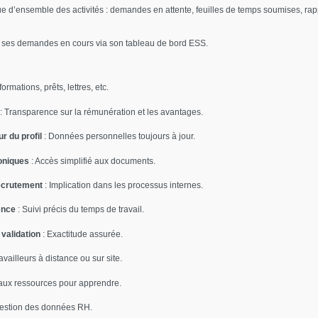
d’ensemble des activités : demandes en attente, feuilles de temps soumises, rappo
s ses demandes en cours via son tableau de bord ESS.
ormations, prêts, lettres, etc.
: Transparence sur la rémunération et les avantages.
r du profil
: Données personnelles toujours à jour.
roniques
: Accès simplifié aux documents.
recrutement
: Implication dans les processus internes.
ence
: Suivi précis du temps de travail.
validation
: Exactitude assurée.
ravailleurs à distance ou sur site.
aux ressources pour apprendre.
 gestion des données RH.