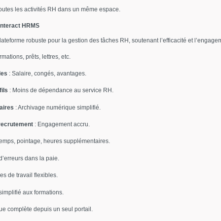
toutes les activités RH dans un même espace.
’Interact HRMS
teforme robuste pour la gestion des tâches RH, soutenant l’efficacité et l’engag
mations, prêts, lettres, etc.
les
: Salaire, congés, avantages.
ils
: Moins de dépendance au service RH.
aires
: Archivage numérique simplifié.
 recrutement
: Engagement accru.
 temps, pointage, heures supplémentaires.
d’erreurs dans la paie.
s de travail flexibles.
simplifié aux formations.
ue complète depuis un seul portail.