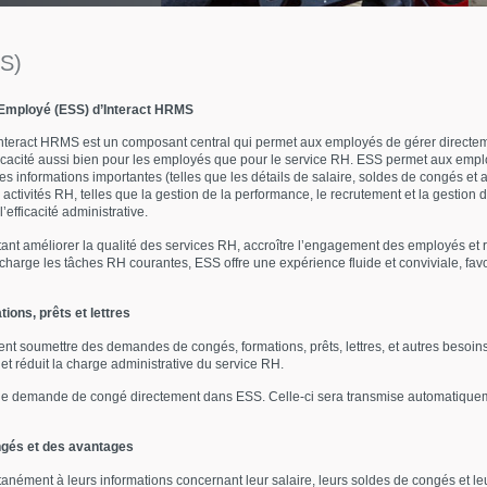
S)
 Employé (ESS) d’Interact HRMS
nteract HRMS est un composant central qui permet aux employés de gérer directem
efficacité aussi bien pour les employés que pour le service RH. ESS permet aux e
 des informations importantes (telles que les détails de salaire, soldes de congés et a
ctivités RH, telles que la gestion de la performance, le recrutement et la gestion d
efficacité administrative.
tant améliorer la qualité des services RH, accroître l’engagement des employés et 
arge les tâches RH courantes, ESS offre une expérience fluide et conviviale, favori
ons, prêts et lettres
 soumettre des demandes de congés, formations, prêts, lettres, et autres besoins RH
 et réduit la charge administrative du service RH.
e demande de congé directement dans ESS. Celle-ci sera transmise automatiquem
ongés et des avantages
ément à leurs informations concernant leur salaire, leurs soldes de congés et leu