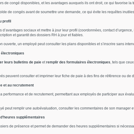
s de congé disponibles, et les avantages auxquels ils ont droit, ce qui favorise la 
olde de congés avant de soumettre une demande, ce qui évite les requêtes inutile
 profil
 d’avantages sociaux et mettre à jour leur profil (coordonnées, contact d’urgence,
iption et garantit des dossiers RH à jour et fiables.
n ouverte, un employé peut consulter les plans disponibles et s’inscrire sans inter
s électroniques
r leurs bulletins de paie
et
remplir des formulaires électroniques
, tels que ceux
 peuvent consulter et imprimer leur fiche de paie à des fins de référence ou de dé
ce et au recrutement
a performance et de recrutement, permettant aux employés de participer aux évalua
yé peut remplir une autoévaluation, consulter les commentaires de son manager et d
 d’heures supplémentaires
ssiers de présence et permet de demander des heures supplémentaires si nécessai