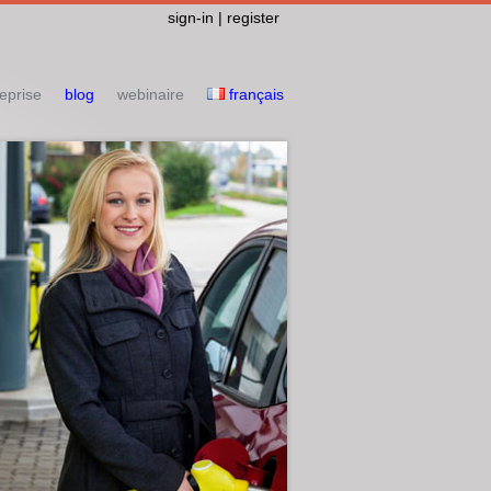
sign-in | register
eprise
blog
webinaire
français