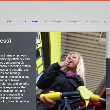
intro
hrms
ssas
technologie
formation
support
entr