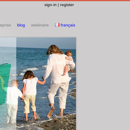
sign-in | register
eprise
blog
webinaire
français