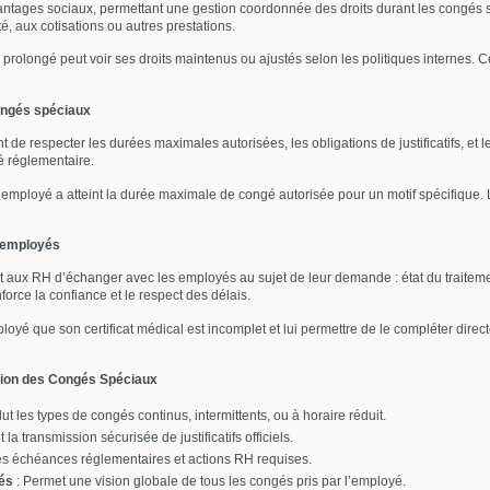
antages sociaux, permettant une gestion coordonnée des droits durant les congés 
é, aux cotisations ou autres prestations.
longé peut voir ses droits maintenus ou ajustés selon les politiques internes. Cett
congés spéciaux
nt de respecter les durées maximales autorisées, les obligations de justificatifs, e
é réglementaire.
’employé a atteint la durée maximale de congé autorisée pour un motif spécifique
 employés
t aux RH d’échanger avec les employés au sujet de leur demande : état du traite
orce la confiance et le respect des délais.
yé que son certificat médical est incomplet et lui permettre de le compléter directe
tion des Congés Spéciaux
lut les types de congés continus, intermittents, ou à horaire réduit.
 la transmission sécurisée de justificatifs officiels.
es échéances réglementaires et actions RH requises.
gés
: Permet une vision globale de tous les congés pris par l’employé.