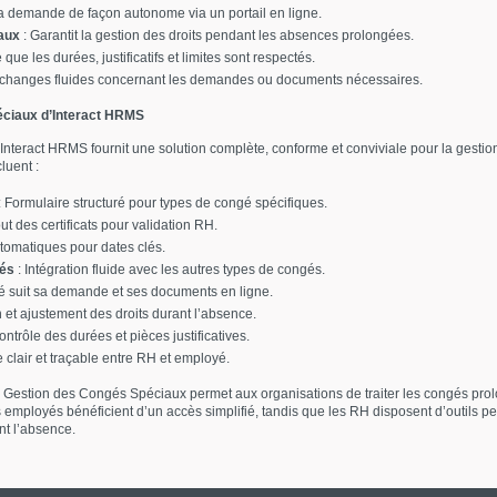
a demande de façon autonome via un portail en ligne.
aux
: Garantit la gestion des droits pendant les absences prolongées.
 que les durées, justificatifs et limites sont respectés.
changes fluides concernant les demandes ou documents nécessaires.
ciaux d’Interact HRMS
teract HRMS fournit une solution complète, conforme et conviviale pour la gestio
luent :
: Formulaire structuré pour types de congé spécifiques.
out des certificats pour validation RH.
utomatiques pour dates clés.
gés
: Intégration fluide avec les autres types de congés.
é suit sa demande et ses documents en ligne.
 et ajustement des droits durant l’absence.
ontrôle des durées et pièces justificatives.
 clair et traçable entre RH et employé.
e Gestion des Congés Spéciaux permet aux organisations de traiter les congés prol
employés bénéficient d’un accès simplifié, tandis que les RH disposent d’outils per
nt l’absence.