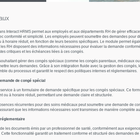
aux
ns Interact HRMS permet aux employés et aux départements RH de gérer efficace
vec conformité et simplicité. Les employés peuvent soumettre des demandes pour di
ou à horaire réduit, en fonction de leurs besoins spécifiques. Le module permet ég
ue les RH disposent des informations nécessaires pour évaluer la demande confor
ates critiques et les échéances liées à ces congés.
 souhaitant gérer des congés spéciaux (comme les congés parentaux, médicaux ou f
ettre leurs demandes. Grâce à son intégration fluide avec la gestion des congés, le
mble du processus et garantit le respect des politiques internes et réglementaires.
demande de congé spécial
e-service à un formulaire de demande spécifique pour les congés spéciaux. Ce form
nt ou à horaire réduit, permettant une demande claire et structurée.
sences récurrentes pour des soins médicaux peut soumettre une demande de congé
s, assurant que les informations nécessaires sont transmises de manière complète a
 réglementaire
de les documents émis par un professionnel de santé, conformément aux exigenc
Cette fonctionnalité garantit un traitement conforme et structuré des demandes de