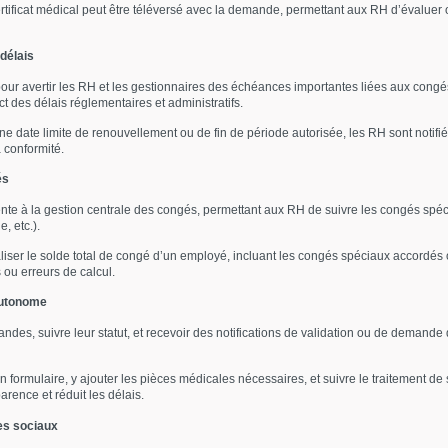
ificat médical peut être téléversé avec la demande, permettant aux RH d’évaluer 
délais
our avertir les RH et les gestionnaires des échéances importantes liées aux congé
t des délais réglementaires et administratifs.
date limite de renouvellement ou de fin de période autorisée, les RH sont notifiés
 conformité.
és
nte à la gestion centrale des congés, permettant aux RH de suivre les congés sp
, etc.).
er le solde total de congé d’un employé, incluant les congés spéciaux accordés ou e
ou erreurs de calcul.
autonome
s, suivre leur statut, et recevoir des notifications de validation ou de demande de
formulaire, y ajouter les pièces médicales nécessaires, et suivre le traitement d
rence et réduit les délais.
es sociaux