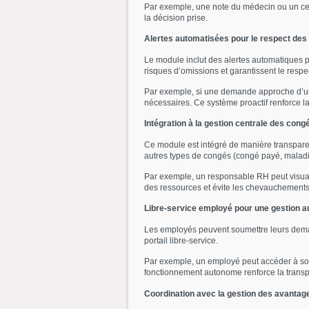
Par exemple, une note du médecin ou un cert
la décision prise.
Alertes automatisées pour le respect des 
Le module inclut des alertes automatiques p
risques d’omissions et garantissent le respec
Par exemple, si une demande approche d’une 
nécessaires. Ce système proactif renforce la
Intégration à la gestion centrale des cong
Ce module est intégré de manière transpare
autres types de congés (congé payé, maladie
Par exemple, un responsable RH peut visualis
des ressources et évite les chevauchements 
Libre-service employé pour une gestion 
Les employés peuvent soumettre leurs demande
portail libre-service.
Par exemple, un employé peut accéder à son 
fonctionnement autonome renforce la transpa
Coordination avec la gestion des avantag