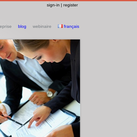
sign-in | register
eprise
blog
webinaire
français