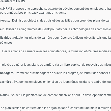
ière Interact HRMS
ract HRMS propose une approche structurée du développement des employés, offrant 
ieurs années. Les principaux avantages incluent :
 niveaux
: Définir des objectifs, des buts et des activités pour créer des plans de carri
el
: Utiliser des diagrammes de Gantt pour afficher les chronologies des carrières et
lisables
: Adapter les plans de carrière pour répondre à divers objectifs, tels que
mpétences.
: Lier les plans de carrière avec les compétences, la formation et d’autres module
ployés de gérer leurs plans de carrière via un libre-service, de recevoir des mises 
 managers
: Permettre aux managers de suivre les progrès, de fournir des conseils e
carrière
: Évaluer les employés en fonction de leurs réussites dans le cadre de leu
(6 ans)
: Soutenir la planification de carrière sur six ans pour un développement s
de planification de carrière aide les organisations à construire une main-d’œuvre 