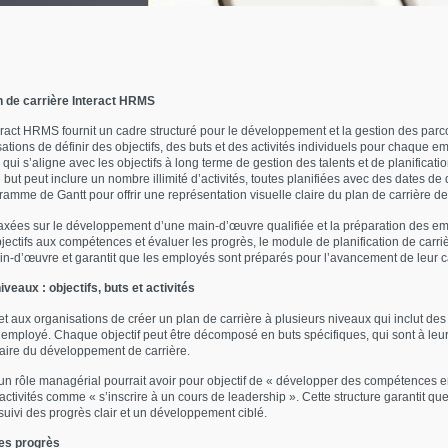
n de carrière Interact HRMS
teract HRMS fournit un cadre structuré pour le développement et la gestion des par
tions de définir des objectifs, des buts et des activités individuels pour chaque em
fs qui s’aligne avec les objectifs à long terme de gestion des talents et de planifica
 but peut inclure un nombre illimité d’activités, toutes planifiées avec des dates d
gramme de Gantt pour offrir une représentation visuelle claire du plan de carrière 
axées sur le développement d’une main-d’œuvre qualifiée et la préparation des emp
es objectifs aux compétences et évaluer les progrès, le module de planification de c
main-d’œuvre et garantit que les employés sont préparés pour l’avancement de leur c
veaux : objectifs, buts et activités
t aux organisations de créer un plan de carrière à plusieurs niveaux qui inclut des o
mployé. Chaque objectif peut être décomposé en buts spécifiques, qui sont à leur to
laire du développement de carrière.
n rôle managérial pourrait avoir pour objectif de « développer des compétences en
activités comme « s’inscrire à un cours de leadership ». Cette structure garantit qu
suivi des progrès clair et un développement ciblé.
des progrès