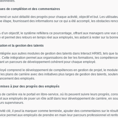
ationnelles.
iques de complétion et des commentaires
end un suivi détaillé des progrès pour chaque activité, objectif et but. Les utilisa
tape, fournissant des informations sur ce qui a été accompli, les obstacles rencon
’un objectif, le système reflétera ce pourcentage, offrant aux managers une vue cla
ue et permet des retours en temps réel aux employés, les aidant à rester sur la bonne
tion et la gestion des talents
 intégrée aux autres modules de gestion des talents dans Interact HRMS, tels que l
n. Cette intégration permet aux organisations de lier les formations, les compétence
issant un parcours de développement cohérent pour chaque employé.
ployé comprend le développement de compétences en gestion de projet, le module peu
e les plans de carrière avec des initiatives plus larges de gestion des talents, sout
vancement des employés.
et mises à jour des progrès des employés
 carrière via le portail en libre-service, où ils peuvent suivre leurs progrès, consu
rmet aux employés de jouer un rôle actif dans leur développement de carrière, en sou
eurs superviseurs.
vité clé, il peut la marquer comme terminée, ajouter des commentaires sur le résul
service permet aux employés de prendre en main leur parcours professionnel et ren