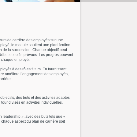
cours de carrière des employés sur une
ployé, le module soutient une planification
tion de la succession. Chaque objectif peut
e début et de fin prévues. Les progrès peuvent
de chaque employé.
loyés à des rôles futurs. En fournissant
arrière améliore l’engagement des employés,
arrière.
bjectifs, des buts et des activités adaptés
ur divisés en activités individuelles,
 leadership », avec des buts tels que «
e chaque aspect du plan de carrière soit