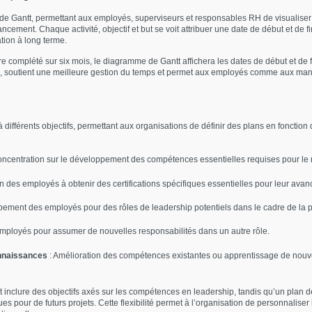
Gantt, permettant aux employés, superviseurs et responsables RH de visualiser l
avancement. Chaque activité, objectif et but se voit attribuer une date de début et de
ation à long terme.
re complété sur six mois, le diagramme de Gantt affichera les dates de début et de f
rté, soutient une meilleure gestion du temps et permet aux employés comme aux ma
 différents objectifs, permettant aux organisations de définir des plans en fonction
ncentration sur le développement des compétences essentielles requises pour le rô
n des employés à obtenir des certifications spécifiques essentielles pour leur ava
ement des employés pour des rôles de leadership potentiels dans le cadre de la pl
mployés pour assumer de nouvelles responsabilités dans un autre rôle.
nnaissances
: Amélioration des compétences existantes ou apprentissage de no
t inclure des objectifs axés sur les compétences en leadership, tandis qu’un pla
 pour de futurs projets. Cette flexibilité permet à l’organisation de personnaliser 