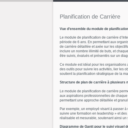
Planification
de
Carrière
Vue d’ensemble du module de planificatio
Le module de planification de carrière d’In
période de 6 ans. En permettant aux organisa
de carrière détaillée et axée sur les objecti
inclure un nombre illimité de buts, et chaque
être suivis, évalués et présentés sur un dia
Ce module est idéal pour les organisations 
des outils pour suivre les activités, lier l
soutient la planification stratégique de la 
Structure de plan de carrière à plusieurs ni
Le module de planification de carrière perme
aux aspirations professionnelles de chaque e
permettant une approche détaillée et granu
Par exemple, un employé visant à passer à u
suivre une formation en leadership » et des 
réalisable et mesurable, soutenant ainsi un 
Diagramme de Gantt pour le suivi visuel 