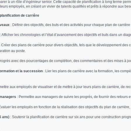
rer à un rôle d’ingénieur senior. Cette capacité de planification à long terme perm
rs employés, en créant un vivier de talents qualifiés et prêts à répondre aux beso
lanification de carrière
iveaux
: Définir des objectifs, des buts et des activités pour chaque plan de carrièr
: Afficher les chronologies et l’état d’avancement des objectifs et buts dans un di
 Créer des plans de carrière pour divers objectifs, tels que le développement des co
aration au poste.
progrès avec des pourcentages de complétion, des commentaires et des mises à jour
formation et la succession
: Lier les plans de carrière avec la formation, les comp
ettre aux employés de visualiser et de mettre à jour leurs plans de carrière, de rec
s managers
: Permettre aux managers de suivre les progrès, de fournir des retours et
Évaluer les employés en fonction de la réalisation des objectifs du plan de carrièr
6 ans)
: Soutenir la planification de carrière sur six ans pour une construction pr