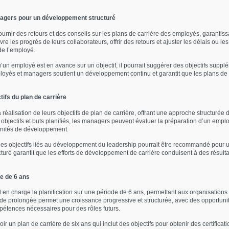
nagers pour un développement structuré
rnir des retours et des conseils sur les plans de carrière des employés, garantissa
re les progrès de leurs collaborateurs, offrir des retours et ajuster les délais ou le
de l’employé.
un employé est en avance sur un objectif, il pourrait suggérer des objectifs suppl
oyés et managers soutient un développement continu et garantit que les plans de ca
ifs du plan de carrière
réalisation de leurs objectifs de plan de carrière, offrant une approche structurée 
objectifs et buts planifiés, les managers peuvent évaluer la préparation d’un emplo
unités de développement.
les objectifs liés au développement du leadership pourrait être recommandé pour 
turé garantit que les efforts de développement de carrière conduisent à des résult
de de 6 ans
d en charge la planification sur une période de 6 ans, permettant aux organisations
ode prolongée permet une croissance progressive et structurée, avec des opportu
ompétences nécessaires pour des rôles futurs.
ir un plan de carrière de six ans qui inclut des objectifs pour obtenir des certific