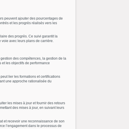
teurs peuvent ajouter des pourcentages de
trés et les progrès réalisés vers les
ire des progrès. Ce suivi garantit la
 voie avec leurs plans de carrière.
a gestion des compétences, la gestion de la
s et les objectifs de performance
t lier les formations et certifications
enant une approche rationalisée du
lter les mises à jour et fournir des retours
mettant des mises à jour, en suivant leurs
tat et recevoir une reconnaissance de son
force l’engagement dans le processus de