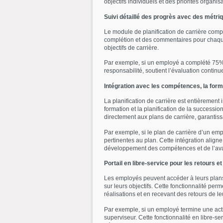
objectifs individuels et des priorités organis
Suivi détaillé des progrès avec des métr
Le module de planification de carrière compr
complétion et des commentaires pour chaque é
objectifs de carrière.
Par exemple, si un employé a complété 75% d
responsabilité, soutient l’évaluation contin
Intégration avec les compétences, la forma
La planification de carrière est entièrement
formation et la planification de la successio
directement aux plans de carrière, garant
Par exemple, si le plan de carrière d’un em
pertinentes au plan. Cette intégration align
développement des compétences et de l’a
Portail en libre-service pour les retours 
Les employés peuvent accéder à leurs plans de
sur leurs objectifs. Cette fonctionnalité pe
réalisations et en recevant des retours de l
Par exemple, si un employé termine une acti
superviseur. Cette fonctionnalité en libre-