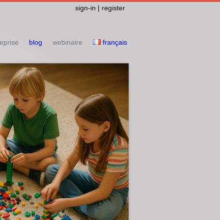
sign-in | register
eprise
blog
webinaire
français