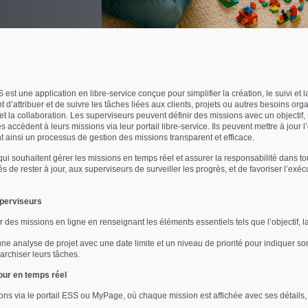
 une application en libre-service conçue pour simplifier la création, le suivi et la
t d’attribuer et de suivre les tâches liées aux clients, projets ou autres besoins o
et la collaboration. Les superviseurs peuvent définir des missions avec un objecti
s accèdent à leurs missions via leur portail libre-service. Ils peuvent mettre à jour 
ainsi un processus de gestion des missions transparent et efficace.
ui souhaitent gérer les missions en temps réel et assurer la responsabilité dans tou
 de rester à jour, aux superviseurs de surveiller les progrès, et de favoriser l’exécu
uperviseurs
es missions en ligne en renseignant les éléments essentiels tels que l’objectif, la 
ne analyse de projet avec une date limite et un niveau de priorité pour indiquer s
archiser leurs tâches.
our en temps réel
s via le portail ESS ou MyPage, où chaque mission est affichée avec ses détails, d