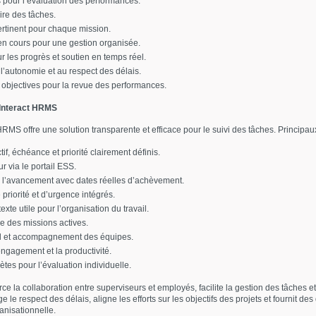
s pour l’évaluation des performances.
ire des tâches.
ertinent pour chaque mission.
 en cours pour une gestion organisée.
sur les progrès et soutien en temps réel.
’autonomie et au respect des délais.
objectives pour la revue des performances.
’Interact HRMS
RMS offre une solution transparente et efficace pour le suivi des tâches. Principau
tif, échéance et priorité clairement définis.
r via le portail ESS.
e l’avancement avec dates réelles d’achèvement.
 priorité et d’urgence intégrés.
exte utile pour l’organisation du travail.
le des missions actives.
el et accompagnement des équipes.
engagement et la productivité.
es pour l’évaluation individuelle.
ce la collaboration entre superviseurs et employés, facilite la gestion des tâches e
le respect des délais, aligne les efforts sur les objectifs des projets et fournit des
anisationnelle.