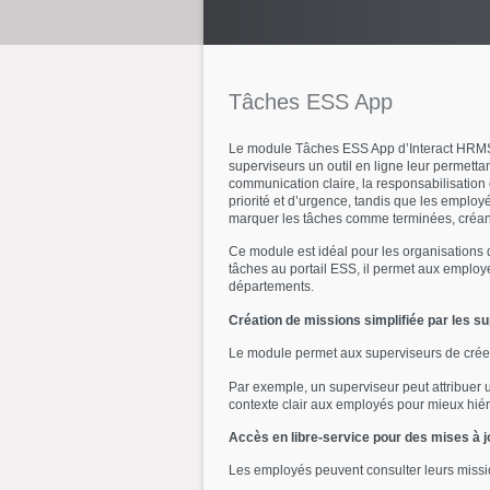
Tâches
ESS
App
Le module Tâches ESS App d’Interact HRMS est
superviseurs un outil en ligne leur permettan
communication claire, la responsabilisation 
priorité et d’urgence, tandis que les employé
marquer les tâches comme terminées, créant 
Ce module est idéal pour les organisations q
tâches au portail ESS, il permet aux employés
départements.
Création de missions simplifiée par les s
Le module permet aux superviseurs de créer d
Par exemple, un superviseur peut attribuer u
contexte clair aux employés pour mieux hiér
Accès en libre-service pour des mises à j
Les employés peuvent consulter leurs mission