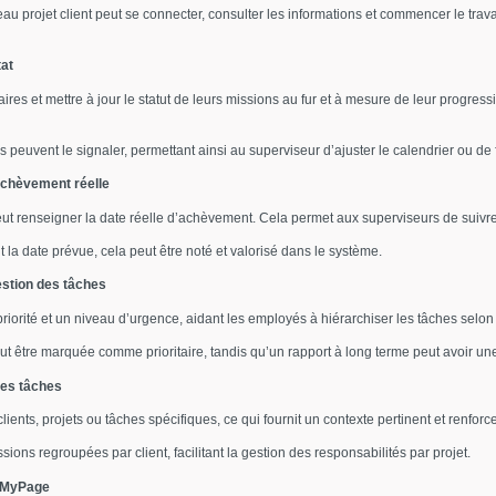
 projet client peut se connecter, consulter les informations et commencer le travail
tat
s et mettre à jour le statut de leurs missions au fur et à mesure de leur progress
s peuvent le signaler, permettant ainsi au superviseur d’ajuster le calendrier ou de f
achèvement réelle
ut renseigner la date réelle d’achèvement. Cela permet aux superviseurs de suivre 
la date prévue, cela peut être noté et valorisé dans le système.
estion des tâches
iorité et un niveau d’urgence, aidant les employés à hiérarchiser les tâches selon
ut être marquée comme prioritaire, tandis qu’un rapport à long terme peut avoir un
tres tâches
ents, projets ou tâches spécifiques, ce qui fournit un contexte pertinent et renforce
ions regroupées par client, facilitant la gestion des responsabilités par projet.
a MyPage