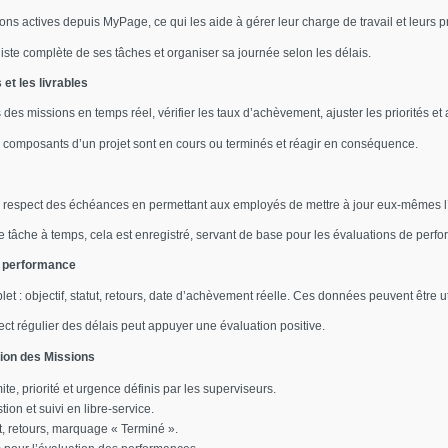
ns actives depuis MyPage, ce qui les aide à gérer leur charge de travail et leurs pr
iste complète de ses tâches et organiser sa journée selon les délais.
 et les livrables
des missions en temps réel, vérifier les taux d’achèvement, ajuster les priorités et 
s composants d’un projet sont en cours ou terminés et réagir en conséquence.
e respect des échéances en permettant aux employés de mettre à jour eux-mêmes l
tâche à temps, cela est enregistré, servant de base pour les évaluations de perf
de performance
t : objectif, statut, retours, date d’achèvement réelle. Ces données peuvent être ut
ct régulier des délais peut appuyer une évaluation positive.
ion des Missions
mite, priorité et urgence définis par les superviseurs.
tion et suivi en libre-service.
at, retours, marquage « Terminé ».