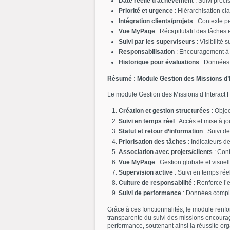
Date réelle d’achèvement
: Suivi préci
Priorité et urgence
: Hiérarchisation cla
Intégration clients/projets
: Contexte p
Vue MyPage
: Récapitulatif des tâches
Suivi par les superviseurs
: Visibilité 
Responsabilisation
: Encouragement à l
Historique pour évaluations
: Données 
Résumé : Module Gestion des Missions d
Le module Gestion des Missions d’Interact H
Création et gestion structurées
: Objec
Suivi en temps réel
: Accès et mise à jou
Statut et retour d’information
: Suivi d
Priorisation des tâches
: Indicateurs de
Association avec projets/clients
: Cont
Vue MyPage
: Gestion globale et visuel
Supervision active
: Suivi en temps ré
Culture de responsabilité
: Renforce l’
Suivi de performance
: Données complèt
Grâce à ces fonctionnalités, le module renfor
transparente du suivi des missions encourage 
performance, soutenant ainsi la réussite org