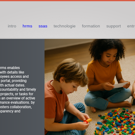
intro
hrms
ssas
technologie
formation
support
entr