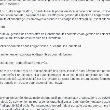
 soumettre des demandes d’actifs pour des articles dont ils ont besoin, tels qu’u
ans le système.
 quitte l’organisation, il peut utiliser le portail en libre-service pour initier un ret
ment et en bon état, soutenant ainsi les efforts de gestion des stocks de l’organisat
bilité et encourage les employés à prendre en charge les actifs qui leur sont attrib
tifs
odule de gestion des actifs offre des fonctionnalités complètes de gestion des stock
 module suit trois indicateurs clés de l’inventaire :
ctifs disponibles dans l’organisation, quel que soit leur statut.
ctuellement en stockage et disponibles pour attribution.
actuellement attribués aux employés.
e vue en temps réel de la disponibilité des actifs, facilitant ainsi l’évaluation par l
ployés. Par exemple, si la quantité en stock d’un type d’actif spécifique est faible
isponibilité. Cette visibilité sur les niveaux de stock aide les organisations à optim
s dont ils ont besoin pour accomplir leur travail.
vi en temps réel du statut de chaque actif, permettant aux organisations de suivre s
tour. Ce suivi en temps réel aide les organisations à réagir rapidement aux besoins
’indisponibilité d’actifs. Par exemple, si un ordinateur portable est marqué comm
ne nouvelle affectation ou un remplacement.