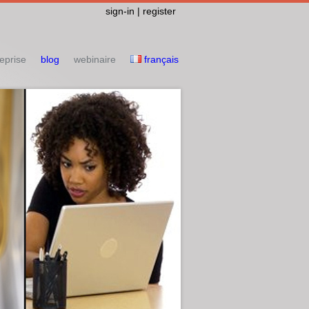
sign-in | register
eprise
blog
webinaire
français