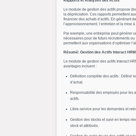
Rapports et Analyses des Actifs
Le module de gestion des actifs propose diver
la dépréciation. Ces rapports permettent aux 
financier des achats d’actifs. En générant d
l’approvisionnement, l’entretien et la mise à l
Par exemple, une entreprise peut générer un 
nécessaires pour de futurs recrutements ou
permettent aux organisations d’optimiser l’al
Résumé: Gestion des Actifs Interact HR
Le module de gestion des actifs Interact HRM
avantages incluent :
Définition complète des actifs : Définir 
d’achat.
Responsabilité des employés pour les attr
actifs.
Libre-service pour les demandes et retou
Gestion des stocks et suivi en temps réel 
stock et attribués.