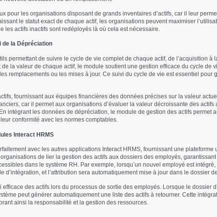
eux pour les organisations disposant de grands inventaires d’actifs, car il leur perm
aissant le statut exact de chaque actif, les organisations peuvent maximiser l’utilisa
ue les actifs inactifs sont redéployés là où cela est nécessaire.
i de la Dépréciation
ils permettant de suivre le cycle de vie complet de chaque actif, de l’acquisition à
 et de la valeur de chaque actif, le module soutient une gestion efficace du cycle de v
ier les remplacements ou les mises à jour. Ce suivi du cycle de vie est essentiel pour g
ctifs, fournissant aux équipes financières des données précises sur la valeur actuel
nanciers, car il permet aux organisations d’évaluer la valeur décroissante des actifs
. En intégrant les données de dépréciation, le module de gestion des actifs permet 
r leur conformité avec les normes comptables.
dules Interact HRMS
rfaitement avec les autres applications Interact HRMS, fournissant une plateforme un
rganisations de lier la gestion des actifs aux dossiers des employés, garantissant q
ssibles dans le système RH. Par exemple, lorsqu’un nouvel employé est intégré, le
e d’intégration, et l’attribution sera automatiquement mise à jour dans le dossier 
i efficace des actifs lors du processus de sortie des employés. Lorsque le dossier d
 système peut générer automatiquement une liste des actifs à retourner. Cette intégra
orant ainsi la responsabilité et la gestion des ressources.