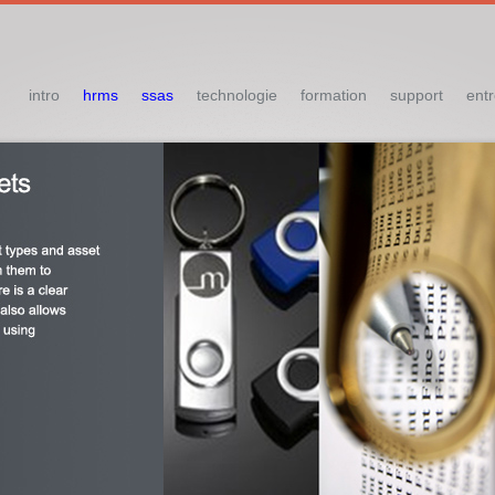
intro
hrms
ssas
technologie
formation
support
entr