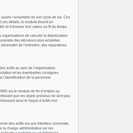
e suivre l’ensemble de son cycle de vie. Ces
t ces détails, le module fournit un
ifs et d’évaluer leur valeur au fil du temps.
ux organisations de calculer la dépréciation
t prendre des décisions plus éclairées
t nécessiter de l’entretien, des réparations
des actifs au sein de l’organisation.
ectation et les éventuelles consignes
si l’identification de la personne
 HRMS via le module de fin d’emploi ou
antissant que les objets précieux ne sont pas
éduisant ainsi le risque d’actifs non
er des actifs via une interface conviviale.
i la charge administrative sur les