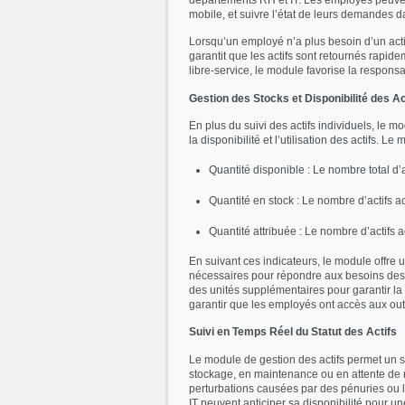
départements RH et IT. Les employés peuvent
mobile, et suivre l’état de leurs demandes d
Lorsqu’un employé n’a plus besoin d’un actif ou
garantit que les actifs sont retournés rapide
libre-service, le module favorise la responsa
Gestion des Stocks et Disponibilité des Ac
En plus du suivi des actifs individuels, le m
la disponibilité et l’utilisation des actifs. Le
Quantité disponible : Le nombre total d’a
Quantité en stock : Le nombre d’actifs a
Quantité attribuée : Le nombre d’actifs 
En suivant ces indicateurs, le module offre un
nécessaires pour répondre aux besoins des em
des unités supplémentaires pour garantir la d
garantir que les employés ont accès aux outil
Suivi en Temps Réel du Statut des Actifs
Le module de gestion des actifs permet un sui
stockage, en maintenance ou en attente de re
perturbations causées par des pénuries ou l
IT peuvent anticiper sa disponibilité pour u