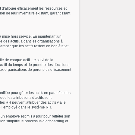
et d’allouer efficacement les ressources et
tion de leur inventaire existant, garantissant
 la mise hors service. En maintenant un
ie des actifs, aidant les organisations à
arantir que les actifs restent en bon état et
le de chaque actif. Le suivi de la
 au fil du temps et de prendre des décisions
aux organisations de gérer plus efficacement
ifiée pour gérer les actifs en parallèle des
ue les attributions d’actifs sont
s RH peuvent attribuer des actifs via le
de l’employé dans le système RH.
’un employé est mis à jour pour refléter son
tion simplifie le processus d’offboarding et