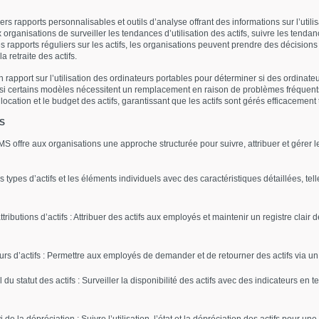
s rapports personnalisables et outils d’analyse offrant des informations sur l’utilisa
organisations de surveiller les tendances d’utilisation des actifs, suivre les tendanc
es rapports réguliers sur les actifs, les organisations peuvent prendre des décisi
a retraite des actifs.
rapport sur l’utilisation des ordinateurs portables pour déterminer si des ordinat
 si certains modèles nécessitent un remplacement en raison de problèmes fréquen
location et le budget des actifs, garantissant que les actifs sont gérés efficacement 
MS
S offre aux organisations une approche structurée pour suivre, attribuer et gérer l
les types d’actifs et les éléments individuels avec des caractéristiques détaillées, te
ibutions d’actifs : Attribuer des actifs aux employés et maintenir un registre clair d
rs d’actifs : Permettre aux employés de demander et de retourner des actifs via un p
du statut des actifs : Surveiller la disponibilité des actifs avec des indicateurs en t