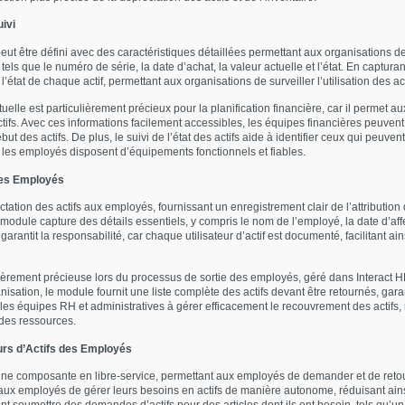
uivi
ut être défini avec des caractéristiques détaillées permettant aux organisations d
 tels que le numéro de série, la date d’achat, la valeur actuelle et l’état. En capturan
’état de chaque actif, permettant aux organisations de surveiller l’utilisation des act
ctuelle est particulièrement précieux pour la planification financière, car il permet a
tifs. Avec ces informations facilement accessibles, les équipes financières peuven
t des actifs. De plus, le suivi de l’état des actifs aide à identifier ceux qui peuven
les employés disposent d’équipements fonctionnels et fiables.
 des Employés
ectation des actifs aux employés, fournissant un enregistrement clair de l’attribution 
e module capture des détails essentiels, y compris le nom de l’employé, la date d’aff
garantit la responsabilité, car chaque utilisateur d’actif est documenté, facilitant ain
culièrement précieuse lors du processus de sortie des employés, géré dans Interact
nisation, le module fournit une liste complète des actifs devant être retournés, gar
les équipes RH et administratives à gérer efficacement le recouvrement des actifs, r
 des ressources.
urs d’Actifs des Employés
e composante en libre-service, permettant aux employés de demander et de retourn
 aux employés de gérer leurs besoins en actifs de manière autonome, réduisant ains