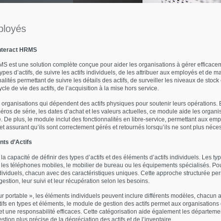
loyés
Interact HRMS
MS est une solution complète conçue pour aider les organisations à gérer efficace
ypes d’actifs, de suivre les actifs individuels, de les attribuer aux employés et de ma
alités permettant de suivre les détails des actifs, de surveiller les niveaux de stock
cle de vie des actifs, de l’acquisition à la mise hors service.
es organisations qui dépendent des actifs physiques pour soutenir leurs opérations
ros de série, les dates d’achat et les valeurs actuelles, ce module aide les organisat
té. De plus, le module inclut des fonctionnalités en libre-service, permettant aux e
ifs et assurant qu’ils sont correctement gérés et retournés lorsqu’ils ne sont plus néce
nts d’Actifs
a capacité de définir des types d’actifs et des éléments d’actifs individuels. Les ty
s, les téléphones mobiles, le mobilier de bureau ou les équipements spécialisés. Pou
ndividuels, chacun avec des caractéristiques uniques. Cette approche structurée pe
r gestion, leur suivi et leur récupération selon les besoins.
eur portable », les éléments individuels peuvent inclure différents modèles, chacun
tifs en types et éléments, le module de gestion des actifs permet aux organisation
et une responsabilité efficaces. Cette catégorisation aide également les département
stion plus précise de la dépréciation des actifs et de l’inventaire.