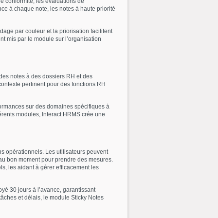
de conformité, les évaluations de
nce à chaque note, les notes à haute priorité
ge par couleur et la priorisation facilitent
cent mis par le module sur l’organisation
 des notes à des dossiers RH et des
 contexte pertinent pour des fonctions RH
rformances sur des domaines spécifiques à
fférents modules, Interact HRMS crée une
ns opérationnels. Les utilisateurs peuvent
es au bon moment pour prendre des mesures.
s, les aidant à gérer efficacement les
oyé 30 jours à l’avance, garantissant
tâches et délais, le module Sticky Notes