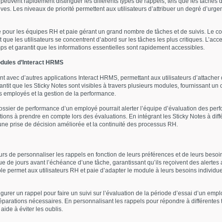
s peuvent rapidement distinguer les différents types de rappels, tels que les tâches 
ves. Les niveaux de priorité permettent aux utilisateurs d’attribuer un degré d’urge
le pour les équipes RH et paie gérant un grand nombre de tâches et de suivis. Le coda
nt que les utilisateurs se concentrent d’abord sur les tâches les plus critiques. L’ac
mps et garantit que les informations essentielles sont rapidement accessibles.
odules d’Interact HRMS
nt avec d’autres applications Interact HRMS, permettant aux utilisateurs d’attacher
antit que les Sticky Notes sont visibles à travers plusieurs modules, fournissant un
es employés et la gestion de la performance.
ossier de performance d’un employé pourrait alerter l’équipe d’évaluation des pe
tions à prendre en compte lors des évaluations. En intégrant les Sticky Notes à di
une prise de décision améliorée et la continuité des processus RH.
rs de personnaliser les rappels en fonction de leurs préférences et de leurs besoi
ue de jours avant l’échéance d’une tâche, garantissant qu’ils reçoivent des alert
le permet aux utilisateurs RH et paie d’adapter le module à leurs besoins individuel
igurer un rappel pour faire un suivi sur l’évaluation de la période d’essai d’un empl
éparations nécessaires. En personnalisant les rappels pour répondre à différentes 
aide à éviter les oublis.