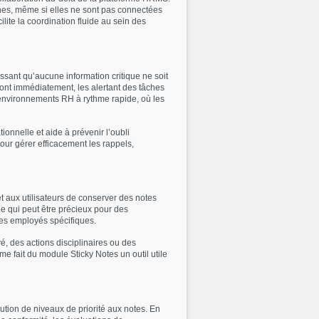
nnes, même si elles ne sont pas connectées
lite la coordination fluide au sein des
ssant qu’aucune information critique ne soit
ront immédiatement, les alertant des tâches
s environnements RH à rythme rapide, où les
onnelle et aide à prévenir l’oubli
pour gérer efficacement les rappels,
t aux utilisateurs de conserver des notes
e qui peut être précieux pour des
des employés spécifiques.
, des actions disciplinaires ou des
e fait du module Sticky Notes un outil utile
ution de niveaux de priorité aux notes. En