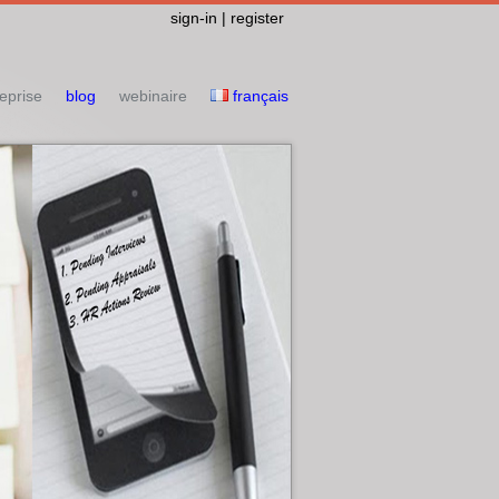
sign-in | register
eprise
blog
webinaire
français