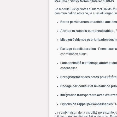
Résumé : Sticky Notes d’Interact HRMS
Le module Sticky Notes d’Interact HRMS four
communication efficace, le suivi et l’organi
Notes persistantes attachées aux do
Alertes et rappels personnalisables
: 
Mise en évidence et priorisation des n
Partage et collaboration
: Permet aux u
coordination fluide.
Fonctionnalité d’affichage automatiqu
essentielles.
Enregistrement des notes pour référe
Codage par couleur et niveaux de prio
Intégration transparente avec d’aut
Options de rappel personnalisables
: P
La combinaison de la visibilité persistante, 
efficacement les tâches RH et de paie. En ma