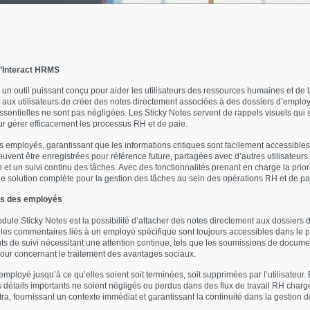
d’Interact HRMS
n outil puissant conçu pour aider les utilisateurs des ressources humaines et de la
nt aux utilisateurs de créer des notes directement associées à des dossiers d’empl
ssentielles ne sont pas négligées. Les Sticky Notes servent de rappels visuels qui s
ur gérer efficacement les processus RH et de paie.
s employés, garantissant que les informations critiques sont facilement accessibles
euvent être enregistrées pour référence future, partagées avec d’autres utilisateu
 et un suivi continu des tâches. Avec des fonctionnalités prenant en charge la prior
ne solution complète pour la gestion des tâches au sein des opérations RH et de pa
rs des employés
dule Sticky Notes est la possibilité d’attacher des notes directement aux dossiers 
u les commentaires liés à un employé spécifique sont toujours accessibles dans le pro
nts de suivi nécessitant une attention continue, tels que les soumissions de docume
our concernant le traitement des avantages sociaux.
mployé jusqu’à ce qu’elles soient soit terminées, soit supprimées par l’utilisateur. 
s détails importants ne soient négligés ou perdus dans des flux de travail RH charg
tra, fournissant un contexte immédiat et garantissant la continuité dans la gestion