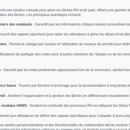
nit une solution robuste pour gérer les tâches RH et de paie, offrant une gamme de
sation des tâches. Les principaux avantages incluent :
ssiers des employés
: Garantit que les informations critiques restent accessibles 
Fournit des rappels opportuns pour aider les utilisateurs à gérer les délais et les tâc
otes
: Permet le codage par couleur et l’attribution de niveaux de priorité pour dist
tilisateurs de partager des notes avec d’autres membres de l’équipe ou de les envo
e
: Garantit que les notes pertinentes apparaissent lors de la connexion, alertant les
nce future
: Fournit une fonction d’archivage pour la documentation à long terme et
rité
: Améliore l’organisation et la gestion des tâches en différenciant visuellement 
res modules HRMS
: Soutient la continuité des processus RH en intégrant les Sticky 
ermet aux utilisateurs de définir des rappels spécifiques pour s’adapter à leurs exig
des alertes personnalisables et des fonctionnalités de collaboration fait du module 
intenant les informations critiques au premier plan, ce module garantit qu’aucun dét