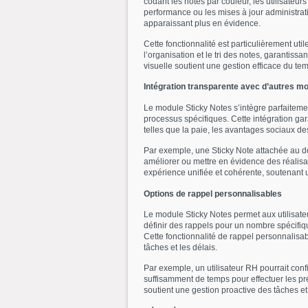
codant les notes par couleur, les utilisateur
performance ou les mises à jour administrati
apparaissant plus en évidence.
Cette fonctionnalité est particulièrement uti
l’organisation et le tri des notes, garantissa
visuelle soutient une gestion efficace du te
Intégration transparente avec d’autres m
Le module Sticky Notes s’intègre parfaiteme
processus spécifiques. Cette intégration gar
telles que la paie, les avantages sociaux d
Par exemple, une Sticky Note attachée au d
améliorer ou mettre en évidence des réalisa
expérience unifiée et cohérente, soutenant 
Options de rappel personnalisables
Le module Sticky Notes permet aux utilisateu
définir des rappels pour un nombre spécifiq
Cette fonctionnalité de rappel personnalisab
tâches et les délais.
Par exemple, un utilisateur RH pourrait conf
suffisamment de temps pour effectuer les pr
soutient une gestion proactive des tâches et 