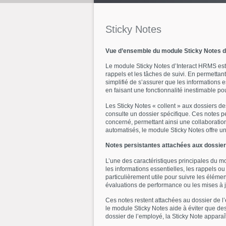
Sticky
Notes
Vue d’ensemble du module Sticky Notes 
Le module Sticky Notes d’Interact HRMS est u
rappels et les tâches de suivi. En permetta
simplifié de s’assurer que les informations e
en faisant une fonctionnalité inestimable po
Les Sticky Notes « collent » aux dossiers de
consulte un dossier spécifique. Ces notes p
concerné, permettant ainsi une collaboration
automatisés, le module Sticky Notes offre u
Notes persistantes attachées aux dossie
L’une des caractéristiques principales du mo
les informations essentielles, les rappels o
particulièrement utile pour suivre les éléme
évaluations de performance ou les mises à j
Ces notes restent attachées au dossier de l’e
le module Sticky Notes aide à éviter que de
dossier de l’employé, la Sticky Note apparaî