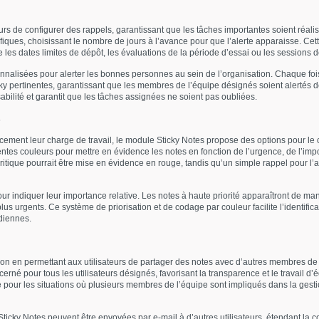
rs de configurer des rappels, garantissant que les tâches importantes soient réali
iques, choisissant le nombre de jours à l’avance pour que l’alerte apparaisse. Cett
ue les dates limites de dépôt, les évaluations de la période d’essai ou les sessions d
onnalisées pour alerter les bonnes personnes au sein de l’organisation. Chaque fois
y pertinentes, garantissant que les membres de l’équipe désignés soient alertés de 
bilité et garantit que les tâches assignées ne soient pas oubliées.
s
icacement leur charge de travail, le module Sticky Notes propose des options pour le 
érentes couleurs pour mettre en évidence les notes en fonction de l’urgence, de l’i
itique pourrait être mise en évidence en rouge, tandis qu’un simple rappel pour l’
our indiquer leur importance relative. Les notes à haute priorité apparaîtront de m
plus urgents. Ce système de priorisation et de codage par couleur facilite l’identific
idiennes.
tion en permettant aux utilisateurs de partager des notes avec d’autres membres de 
erné pour tous les utilisateurs désignés, favorisant la transparence et le travail 
ile pour les situations où plusieurs membres de l’équipe sont impliqués dans la ges
Sticky Notes peuvent être envoyées par e-mail à d’autres utilisateurs, étendant la 