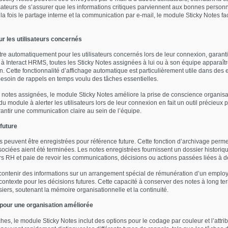
lisateurs de s’assurer que les informations critiques parviennent aux bonnes perso
 fois le partage interne et la communication par e-mail, le module Sticky Notes faci
ur les utilisateurs concernés
re automatiquement pour les utilisateurs concernés lors de leur connexion, garanti
à Interact HRMS, toutes les Sticky Notes assignées à lui ou à son équipe apparaît
on. Cette fonctionnalité d’affichage automatique est particulièrement utile dans de
t besoin de rappels en temps voulu des tâches essentielles.
s notes assignées, le module Sticky Notes améliore la prise de conscience organisati
u module à alerter les utilisateurs lors de leur connexion en fait un outil précieux 
rantir une communication claire au sein de l’équipe.
future
es peuvent être enregistrées pour référence future. Cette fonction d’archivage perme
ciées aient été terminées. Les notes enregistrées fournissent un dossier historiqu
eurs RH et paie de revoir les communications, décisions ou actions passées liées à 
contenir des informations sur un arrangement spécial de rémunération d’un employé
ntexte pour les décisions futures. Cette capacité à conserver des notes à long term
iers, soutenant la mémoire organisationnelle et la continuité.
 pour une organisation améliorée
es, le module Sticky Notes inclut des options pour le codage par couleur et l’attrib