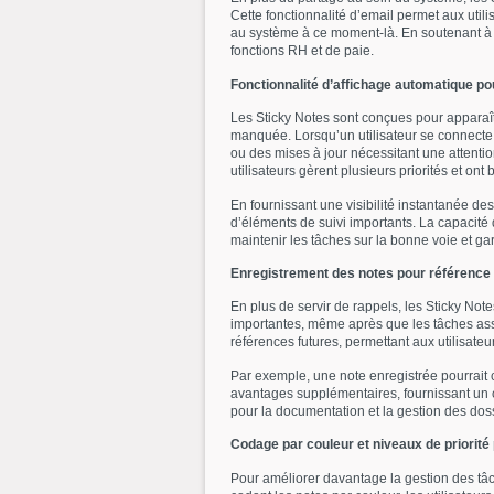
Cette fonctionnalité d’email permet aux uti
au système à ce moment-là. En soutenant à la
fonctions RH et de paie.
Fonctionnalité d’affichage automatique po
Les Sticky Notes sont conçues pour apparaît
manquée. Lorsqu’un utilisateur se connecte 
ou des mises à jour nécessitant une attenti
utilisateurs gèrent plusieurs priorités et on
En fournissant une visibilité instantanée de
d’éléments de suivi importants. La capacité d
maintenir les tâches sur la bonne voie et ga
Enregistrement des notes pour référence 
En plus de servir de rappels, les Sticky Not
importantes, même après que les tâches asso
références futures, permettant aux utilisat
Par exemple, une note enregistrée pourrait 
avantages supplémentaires, fournissant un co
pour la documentation et la gestion des doss
Codage par couleur et niveaux de priorité
Pour améliorer davantage la gestion des tâch