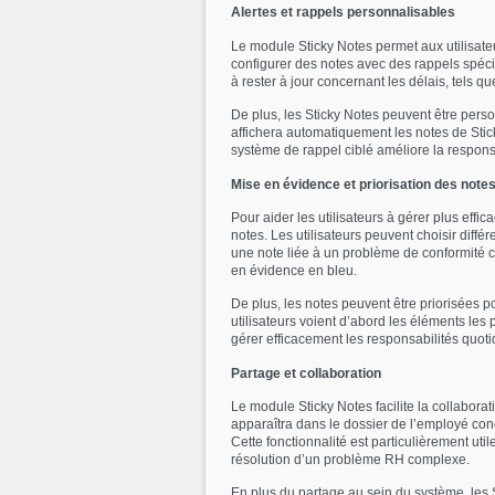
Alertes et rappels personnalisables
Le module Sticky Notes permet aux utilisateu
configurer des notes avec des rappels spécif
à rester à jour concernant les délais, tels q
De plus, les Sticky Notes peuvent être pers
affichera automatiquement les notes de Stick
système de rappel ciblé améliore la responsa
Mise en évidence et priorisation des note
Pour aider les utilisateurs à gérer plus eff
notes. Les utilisateurs peuvent choisir diff
une note liée à un problème de conformité cr
en évidence en bleu.
De plus, les notes peuvent être priorisées p
utilisateurs voient d’abord les éléments les 
gérer efficacement les responsabilités quot
Partage et collaboration
Le module Sticky Notes facilite la collabora
apparaîtra dans le dossier de l’employé conc
Cette fonctionnalité est particulièrement ut
résolution d’un problème RH complexe.
En plus du partage au sein du système, les 