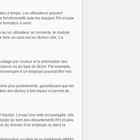
sées à temps. Les utilisateurs peuvent
e fonctionnalité aide les équipes RH et paie
e formation à venir.
 qu’un utilisateur se connecte, le module
faire un suivi sur les tâches clés. Ce
codage par couleur et la priorisation des
mportance ou du type de tâche. Par exemple,
anniversaire d’un employé pourrait être mis
anière plus proéminente, garantissant que les
ation des tâches à fort impact et permet de
l’équipe. Lorsqu’une note est partagée, elle
d’équipe au sein des départements RH et paie.
tion du dossier d’un employé ou dans la
collaboration au-delà de la plateforme HRMS.